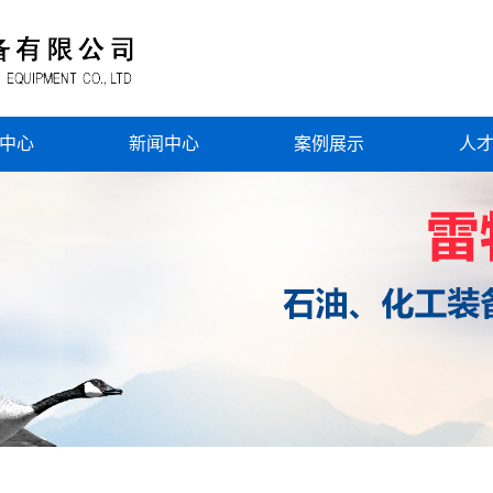
中心
新闻中心
案例展示
人